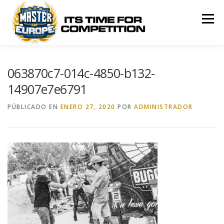
Saltar
al
Menú
contenido
MASTER OF EUROPE
ROUNDS
RULES
063870c7-014c-4850-b132-
14907e7e6791
RANKING
SPONSORS
PÚBLICADO EN
ENERO 27, 2020
POR
ADMINISTRADOR