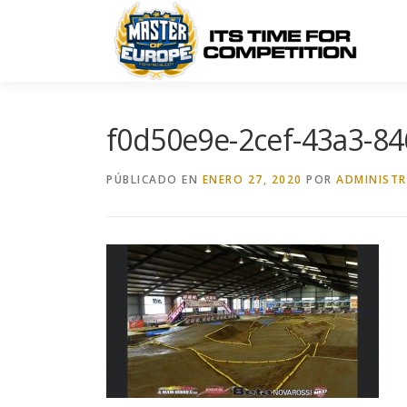
Saltar
al
contenido
f0d50e9e-2cef-43a3-8
PÚBLICADO EN
ENERO 27, 2020
POR
ADMINIST