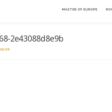
MASTER OF EUROPE
RO
468-2e43088d8e9b
RADOR