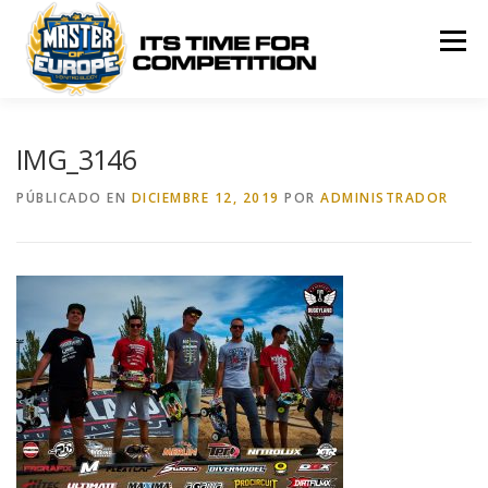
Saltar
al
Menú
contenido
MASTER OF EUROPE
ROUNDS
RULES
IMG_3146
PÚBLICADO EN
DICIEMBRE 12, 2019
POR
ADMINISTRADOR
RANKING
SPONSORS