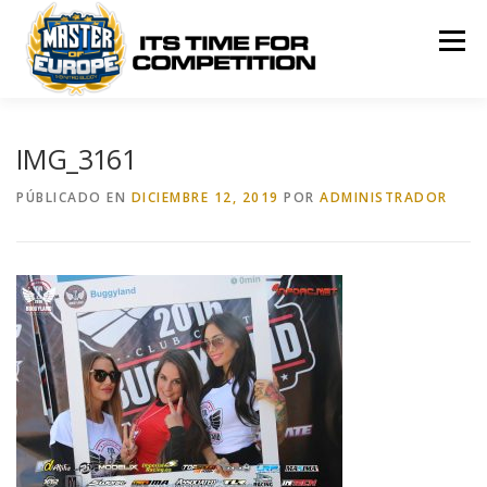
Saltar
al
Menú
contenido
MASTER OF EUROPE
ROUNDS
RULES
IMG_3161
PÚBLICADO EN
DICIEMBRE 12, 2019
POR
ADMINISTRADOR
RANKING
SPONSORS