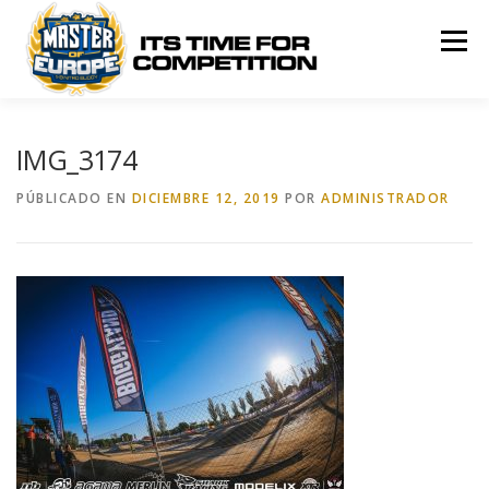
Saltar
al
Menú
contenido
MASTER OF EUROPE
ROUNDS
RULES
IMG_3174
PÚBLICADO EN
DICIEMBRE 12, 2019
POR
ADMINISTRADOR
RANKING
SPONSORS