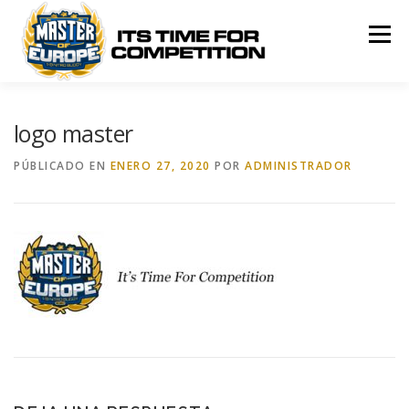
Saltar
al
Menú
contenido
MASTER OF EUROPE
ROUNDS
RULES
logo master
PÚBLICADO EN
ENERO 27, 2020
POR
ADMINISTRADOR
RANKING
SPONSORS