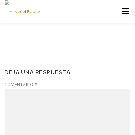
Saltar
al
Menú
contenido
MASTER OF EUROPE
ROUNDS
RULES
RANKING
SPONSORS
DEJA UNA RESPUESTA
COMENTARIO
*