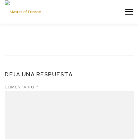
Saltar
al
Menú
contenido
MASTER OF EUROPE
ROUNDS
RULES
RANKING
SPONSORS
DEJA UNA RESPUESTA
COMENTARIO
*